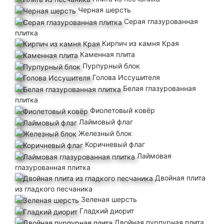
Черная шерсть
Серая глазурованная
3
плитка
Кирпич из камня Края
Каменная плита
Пурпурный блок
Необходимо:
Голова Иссушителя
2
x
Светло-серая шерсть
Белая глазурованная
плитка
Фиолетовый ковёр
Лаймовый флаг
Железный блок
Коричневый флаг
Лаймовая
глазурованная плитка
Двойная плита
из гладкого песчаника
Зеленая шерсть
Гладкий диорит
Двойная пурпурная плита