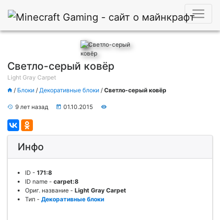
Светло-серый ковёр
Light Gray Carpet
/
Блоки
/
Декоративные блоки
/
Светло-серый ковёр
9 лет назад
01.10.2015
Инфо
ID
-
171:8
ID name
-
carpet:8
Ориг. название
-
Light Gray Carpet
Тип
-
Декоративные блоки