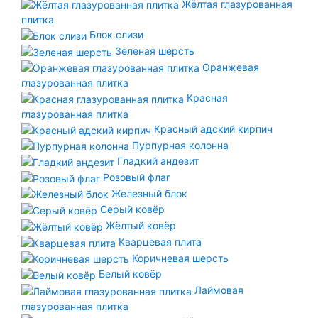
Жёлтая глазурованная
плитка
Блок слизи
Зеленая шерсть
Оранжевая
2
глазурованная плитка
Красная
глазурованная плитка
Красный адский кирпич
Необходимо:
Пурпурная колонна
2
x
Кварцевый блок
Гладкий андезит
Розовый флаг
Железный блок
Серый ковёр
Жёлтый ковёр
Кварцевая плита
Коричневая шерсть
Белый ковёр
Лаймовая
глазурованная плитка