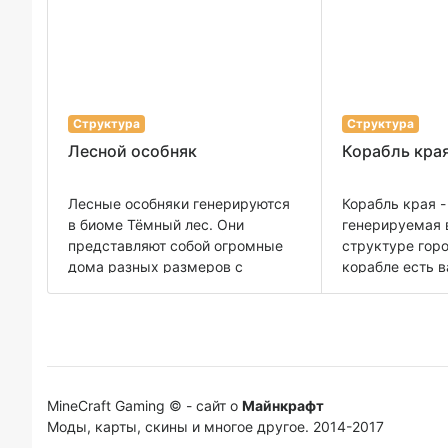
Структура
Структура
Лесной особняк
Корабль кра
Лесные особняки генерируются
Корабль края -
в биоме Тёмный лес. Они
генерируемая 
представляют собой огромные
структуре горо
дома разных размеров с
корабле есть в
множеством комнат, в числе
двумя зельями
которых: спальни (в которых
обсидиана в «
обычные кровати заменены
всегда находит
большими конструкциями из
надкрыльями,
шерсти) кабинеты столовые
замаскирован
библиотеки комнаты с
обе стороны от
MineCraft Gaming © - сайт о
Майнкрафт
огромными шерстяными
два сундука с
Моды, карты, скины и многое другое. 2014-2017
статуями кошки,курицы и
Трофеем после