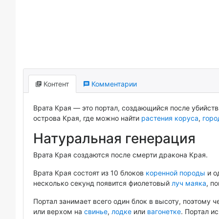
Контент
Комментарии
Врата Края — это портал, создающийся после убийст
острова Края, где можно найти
растения коруса
,
горо
Натуральная генерация
Врата Края создаются после смерти дракона Края.
Врата Края состоят из 10 блоков
коренной породы
и о
несколько секунд появится фиолетовый
луч маяка
, п
Портал занимает всего один блок в высоту, поэтому 
или верхом на
свинье
,
лодке
или
вагонетке
. Портал и