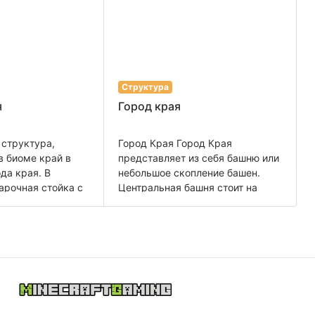
Структура
я
Город края
 структура,
Город Края Город Края
в биоме край в
представляет из себя башню или
да края. В
небольшое скопление башен.
арочная стойка с
Центральная башня стоит на
 лечения, немного
твёрдом основании, в то время
трюме» и там же
как остальные башни парят в
ся рамка с
воздухе и соединены с основной
 охраняемая
мостами. Чтобы попасть наверх,
ным шалкером. По
нужно прыгать с башни на
 него находятся
башню, перемещаться и убивать
 сокровищами.
уникальных мобов этой
 захвата может
структуры — шалкеров. В