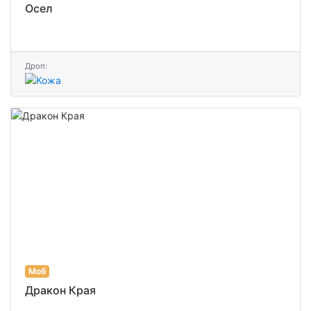
Осел
Дроп:
Моб
Дракон Края