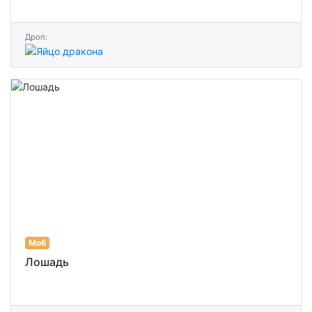
Дроп:
Моб
Лошадь