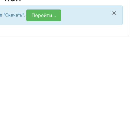
×
е "Скачать".
Перейти...