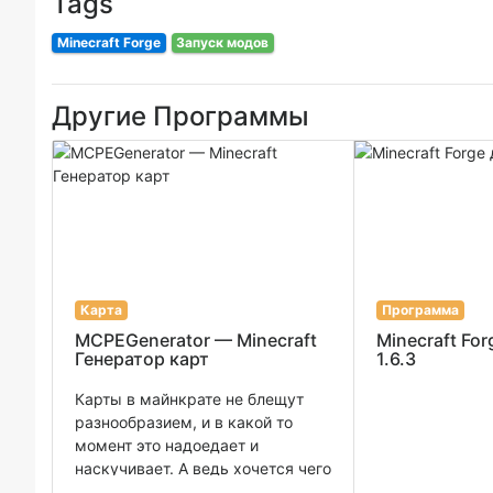
Tags
Minecraft Forge
Запуск модов
Другие Программы
Карта
Программа
MCPEGenerator — Minecraft
Minecraft Fo
Генератор карт
1.6.3
Карты в майнкрате не блещут
разнообразием, и в какой то
момент это надоедает и
наскучивает. А ведь хочется чего
то новенького. Именно это