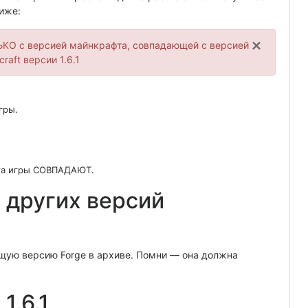
иже:
×
ЛЬКО с версией майнкрафта, совпадающей с версией
raft версии 1.6.1
гры.
ента игры СОВПАДАЮТ.
e других версий
ящую версию Forge в архиве. Помни — она должна
1.6.1