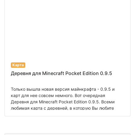
Карта
Деревня для Minecraft Pocket Edition 0.9.5
Только вышла новая версия майнкрафта - 0.9.5 и
карт для нее совсем немного. Вот очередная
Деревня для Minecraft Pocket Edition 0.9.5. Всеми
любимая карта с деревней, в которую Вы любите
играть. Как и всегда на карте с деревней много
разнообразных фишек и вещей. Например: тир
трактора разные заводы дома мельницы воздушный
шар, на котором вы…