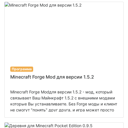
поистине огромен. Автор карты обещает ее развитие
и доработку, больше новых и интересных зданий,
красивого городского ландшафта, и все это в
майнкрафт пе. Скачать карту "Gigantic City"
Программа
Minecraft Forge Mod для версии 1.5.2
Minecraft Forge Modдля версии 1.5.2 - мод, который
связывает Ваш Майнкрафт 1.5.2 с внешними модами
которые Вы устанавливаете. Без Forge моды и клиент
не смогут "понять" друг друга, и игра может просто
не запустится. Эту проблему решает Minecraft Forge
Mod Скачать Minecraft Forge Mod для версии 1.5.2
на MinecraftGaming.Ru