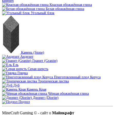
кирпич
Красная обожжённая глина
Белая обожжённая глина
Угольный блок
Камень (Stone)
Андезит
Гранит (Granite)
Ель
Серая шерсть
Грядка
Приготовленный плод Коруса
Тропическая листва
Дуб
Камень Края
Чёрная обожжённая глина
Диорит (Diorite)
Подзол
MineCraft Gaming © - сайт о
Майнкрафт