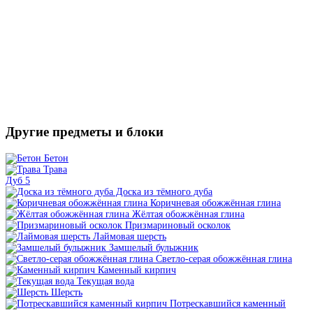
Другие предметы и блоки
Бетон
Трава
Дуб 5
Доска из тёмного дуба
Коричневая обожжённая глина
Жёлтая обожжённая глина
Призмариновый осколок
Лаймовая шерсть
Замшелый булыжник
Светло-серая обожжённая глина
Каменный кирпич
Текущая вода
Шерсть
Потрескавшийся каменный