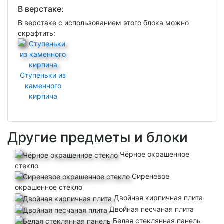
В верстаке:
В верстаке с использованием этого блока можно
скрафтить:
Необходимо:
Ступеньки из
1
x
Каменный кирпич
каменного
1
x
Лоза
кирпича
Другие предметы и блоки
Чёрное окрашенное
стекло
Сиреневое
окрашенное стекло
Двойная кирпичная плита
Двойная песчаная плита
Белая стеклянная панель