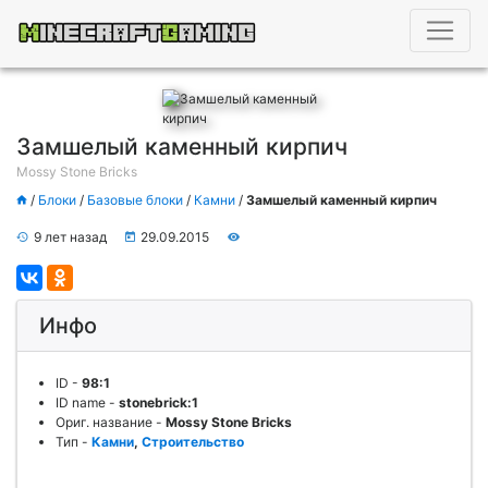
Замшелый каменный кирпич
Mossy Stone Bricks
/
Блоки
/
Базовые блоки
/
Камни
/
Замшелый каменный кирпич
9 лет назад
29.09.2015
Инфо
ID
-
98:1
ID name
-
stonebrick:1
Ориг. название
-
Mossy Stone Bricks
Тип
-
Камни
,
Строительство