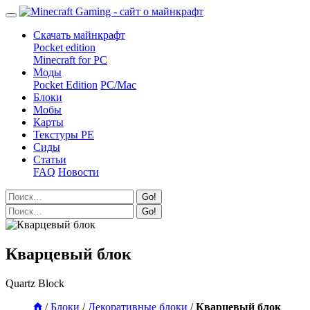
Скачать майнкрафт
Pocket edition
Minecraft for PC
Моды
Pocket Edition
PC/Mac
Блоки
Мобы
Карты
Текстуры PE
Сиды
Статьи
FAQ
Новости
Go!
Go!
Кварцевый блок
Quartz Block
/
Блоки
/
Декоративные блоки
/
Кварцевый блок