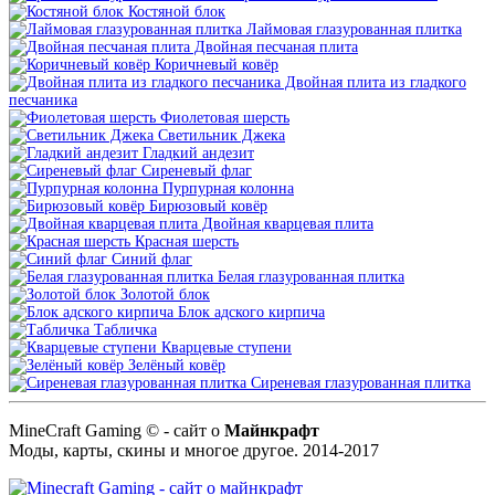
Костяной блок
Лаймовая глазурованная плитка
Двойная песчаная плита
Коричневый ковёр
Двойная плита из гладкого
песчаника
Фиолетовая шерсть
Светильник Джека
Гладкий андезит
Сиреневый флаг
Пурпурная колонна
Бирюзовый ковёр
Двойная кварцевая плита
Красная шерсть
Синий флаг
Белая глазурованная плитка
Золотой блок
Блок адского кирпича
Табличка
Кварцевые ступени
Зелёный ковёр
Сиреневая глазурованная плитка
MineCraft Gaming © - сайт о
Майнкрафт
Моды, карты, скины и многое другое. 2014-2017