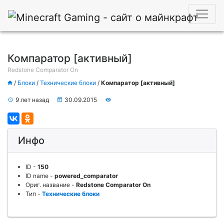
Компаратор [активный]
Redstone Comparator On
/
Блоки
/
Технические блоки
/
Компаратор [активный]
9 лет назад
30.09.2015
Инфо
ID
-
150
ID name
-
powered_comparator
Ориг. название
-
Redstone Comparator On
Тип
-
Технические блоки