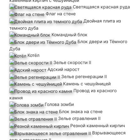
каменный кирпич с чешуйницей
Светящаяся красная руда
Флаг на стене
Двойная плита из
темного дуба
Командный блок
Блок двери из Тёмного
Дуба
Котёл
Зелье скорости II
Адский нарост
Зелье регенерации II
Камень с чешуйницей
Провод из красного
камня
Голова зомби
Блок знака на стене
Зелье отравления II
Резной каменный кирпич
Взрывающееся
зелье отравления II