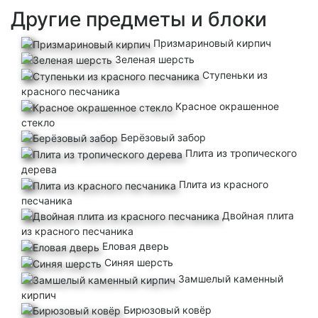
Другие предметы и блоки
Призмариновый кирпич
Зеленая шерсть
Ступеньки из
красного песчаника
Красное окрашенное
x6
стекло
Берёзовый забор
Плита из тропического
дерева
Необходимо:
Плита из красного
3
x
Кирпичный блок
песчаника
Двойная плита
из красного песчаника
Еловая дверь
Синяя шерсть
Замшелый каменный
кирпич
Бирюзовый ковёр