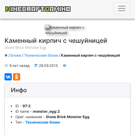
Каменный кирпич с чешуйницей
Stone Brick Monster Egg
/
Блоки
/
Технические блоки
/
Каменный кирпич с чешуйницей
9 лет назад
29.09.2015
Инфо
ID
-
97:2
ID name
-
monster_egg:2
Ориг. название
-
Stone Brick Monster Egg
Тип
-
Технические блоки