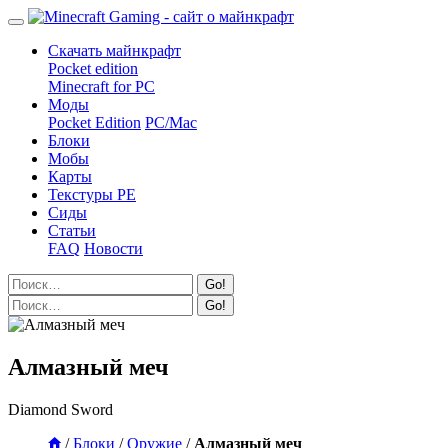
Скачать майнкрафт
Pocket edition
Minecraft for PC
Моды
Pocket Edition
PC/Mac
Блоки
Мобы
Карты
Текстуры PE
Сиды
Статьи
FAQ
Новости
Go!
Go!
Алмазный меч
Diamond Sword
/
Блоки
/
Оружие
/
Алмазный меч