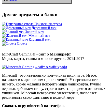
Другие предметы и блоки
Призрачная стрела
Деревянный меч
Золотой меч
Железный меч
Каменный меч
Стрела
MineCraft Gaming © - сайт о
Майнкрафт
Моды, карты, скины и многое другое. 2014-2017
Необходимо:
Minecraft - это невероятно популярная инди игра. Игрок
2
x
Алмаз
начинает в мире полном приключений. У персонажа нет
1
x
Палка
ничего, кроме желания покорить мира майнкрафта. Рубим
деревья, добываем пищу, строим дом, защищаемся от ночных
хищников. Minecraft невероятно увлекателен, позволяет
реализовать свою фантазию в полной мере.
Cкачать игру minecraft на телефон.